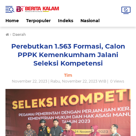
Home
Terpopuler
Indeks
Nasional
›
Daerah
Perebutkan 1.563 Formasi, Calon
PPPK Kemenkumham Jalani
Seleksi Kompetensi
Tim
November 22, 2023 | Rabu, November 22, 2023 WIB |
0
Views