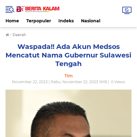
Home
Terpopuler
Indeks
Nasional
›
Daerah
Waspada!! Ada Akun Medsos
Mencatut Nama Gubernur Sulawesi
Tengah
Tim
November 22, 2023 | Rabu, November 22, 2023 WIB |
0
Views