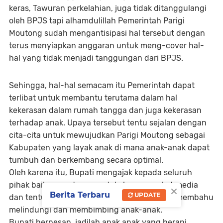
keras, Tawuran perkelahian, juga tidak ditanggulangi
oleh BPJS tapi alhamdulillah Pemerintah Parigi
Moutong sudah mengantisipasi hal tersebut dengan
terus menyiapkan anggaran untuk meng-cover hal-
hal yang tidak menjadi tanggungan dari BPJS.
Sehingga, hal-hal semacam itu Pemerintah dapat
terlibat untuk membantu terutama dalam hal
kekerasan dalam rumah tangga dan juga kekerasan
terhadap anak. Upaya tersebut tentu sejalan dengan
cita-cita untuk mewujudkan Parigi Moutong sebagai
Kabupaten yang layak anak di mana anak-anak dapat
tumbuh dan berkembang secara optimal.
Oleh karena itu, Bupati mengajak kepada seluruh
pihak baik orang tua guru tokoh masyarakat media
×
Berita Terbaru
UPDATE
dan tentunya Pemerintah untuk terus bahu-membahu
melindungi dan membimbing anak-anak.
Bupati berpesan, jadilah anak anak yang berani