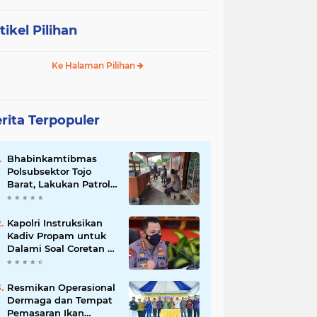
tikel Pilihan
Ke Halaman Pilihan
rita Terpopuler
Bhabinkamtibmas
Polsubsektor Tojo
Barat, Lakukan Patroli
Di Desa Binaanya
Kapolri Instruksikan
Kadiv Propam untuk
Dalami Soal Coretan di
Polres Luwu
Resmikan Operasional
Dermaga dan Tempat
Pemasaran Ikan