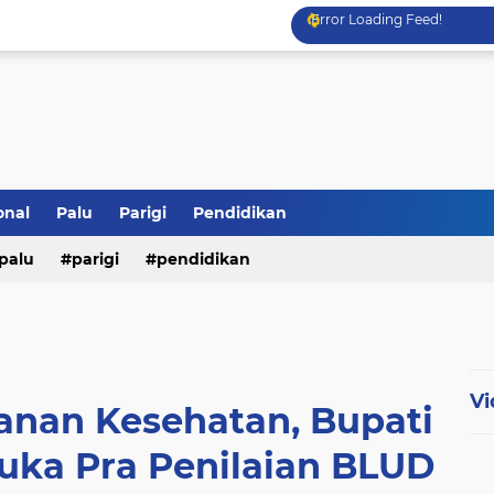
Error Loading Feed!
onal
Palu
Parigi
Pendidikan
palu
parigi
pendidikan
Vi
anan Kesehatan, Bupati
uka Pra Penilaian BLUD