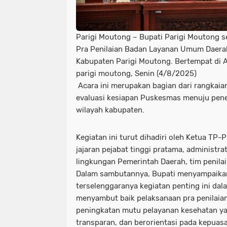
Parigi Moutong – Bupati Parigi Moutong 
Pra Penilaian Badan Layanan Umum Daera
Kabupaten Parigi Moutong. Bertempat di Au
parigi moutong, Senin (4/8/2025)
Acara ini merupakan bagian dari rangkai
evaluasi kesiapan Puskesmas menuju pene
wilayah kabupaten.
Kegiatan ini turut dihadiri oleh Ketua TP
jajaran pejabat tinggi pratama, administra
lingkungan Pemerintah Daerah, tim penila
Dalam sambutannya, Bupati menyampaikan
terselenggaranya kegiatan penting ini dala
menyambut baik pelaksanaan pra penilaian
peningkatan mutu pelayanan kesehatan yan
transparan, dan berorientasi pada kepuas