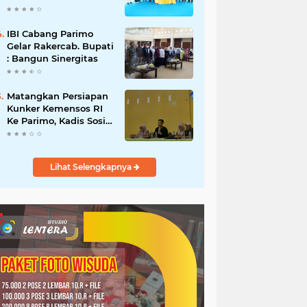
Donggala
IBI Cabang Parimo
Gelar Rakercab. Bupati
: Bangun Sinergitas
Matangkan Persiapan
Kunker Kemensos RI
Ke Parimo, Kadis Sosial
Pimpin Rapat
Persiapan
Lihat Selengkapnya