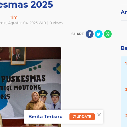
esmas 2025
Ar
Tim
enin, Agustus 04, 2025 WIB |
0
Views
SHARE
Be
×
Berita Terbaru
UPDATE