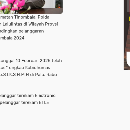
amatan Tinombala, Polda
Lalulintas di Wilayah Provsi
andingkan pelanggaran
ombala 2024.
anggal 10 Februari 2025 telah
ntas,” ungkap Kabidhumas
S.I.K,S.H.M.H di Palu, Rabu
elanggar terekam Electronic
8 pelanggar terekam ETLE