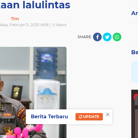
aan lalulintas
Ar
Tim
elasa, Februari 11, 2025 WIB |
0
Views
SHARE
Be
×
Berita Terbaru
UPDATE