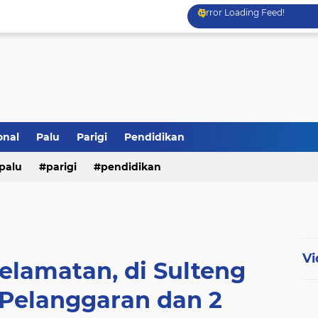
Error Loading Feed!
onal
Palu
Parigi
Pendidikan
palu
parigi
pendidikan
Vi
elamatan, di Sulteng
7 Pelanggaran dan 2