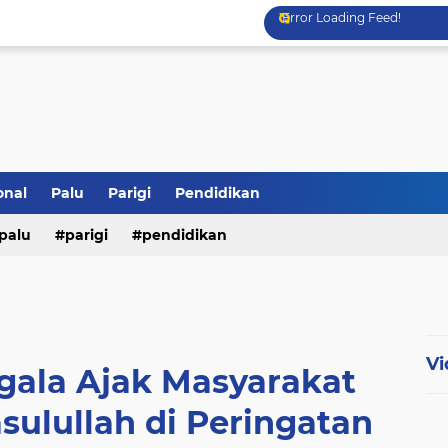
Error Loading Feed!
onal
Palu
Parigi
Pendidikan
palu
parigi
pendidikan
Vi
gala Ajak Masyarakat
asulullah di Peringatan