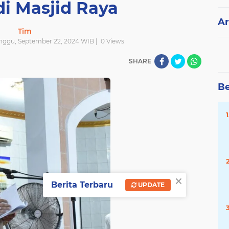
di Masjid Raya
Ar
Tim
inggu, September 22, 2024 WIB |
0
Views
SHARE
Be
×
Berita Terbaru
UPDATE