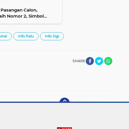
 Pasangan Calon,
ih Nomor 2, Simbol
inal
Info Palu
Info Sigi
SHARE