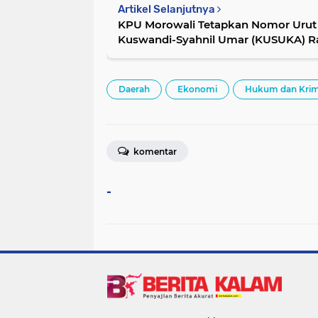
Artikel Selanjutnya
KPU Morowali Tetapkan Nomor Urut
Kuswandi-Syahnil Umar (KUSUKA) Ra
Kedamaian
Daerah
Ekonomi
Hukum dan Krim
komentar
-