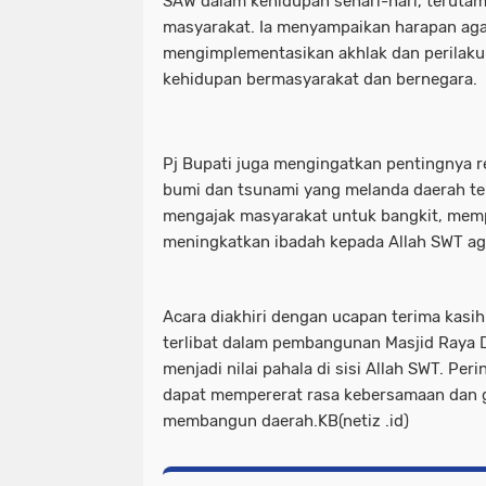
SAW dalam kehidupan sehari-hari, teruta
masyarakat. Ia menyampaikan harapan agar
mengimplementasikan akhlak dan perila
kehidupan bermasyarakat dan bernegara.
Pj Bupati juga mengingatkan pentingnya r
bumi dan tsunami yang melanda daerah ter
mengajak masyarakat untuk bangkit, mempe
meningkatkan ibadah kepada Allah SWT aga
Acara diakhiri dengan ucapan terima kasi
terlibat dalam pembangunan Masjid Raya D
menjadi nilai pahala di sisi Allah SWT. Pe
dapat mempererat rasa kebersamaan dan
membangun daerah.KB(netiz .id)