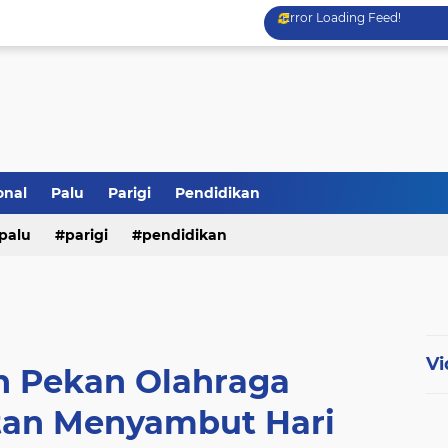
Error Loading Feed!
onal
Palu
Parigi
Pendidikan
palu
parigi
pendidikan
Vi
 Pekan Olahraga
an Menyambut Hari