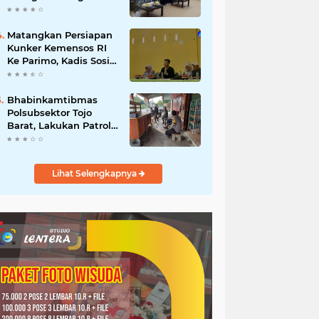
Matangkan Persiapan
Kunker Kemensos RI
Ke Parimo, Kadis Sosial
Pimpin Rapat
Persiapan
Bhabinkamtibmas
Polsubsektor Tojo
Barat, Lakukan Patroli
Di Desa Binaanya
Lihat Selengkapnya