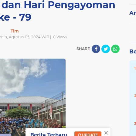
 dan Hari Pengayoman
Ar
ke - 79
Tim
enin, Agustus 05, 2024 WIB |
0
Views
SHARE
Be
×
Berita Terbaru
UPDATE