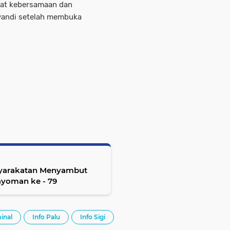
at kebersamaan dan
wandi setelah membuka
yarakatan Menyambut
ayoman ke - 79
inal
Info Palu
Info Sigi