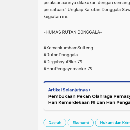
pelaksanaannya dilakukan dengan semang
persatuan.” Ungkap Karutan Donggala Su
kegiatan ini.
-HUMAS RUTAN DONGGALA-
#KemenkumhamSulteng
#RutanDonggala
#DirgahayuRIke-79
#HariPengayomanke-79
Artikel Selanjutnya
Pembukaan Pekan Olahraga Pemas
Hari Kemerdekaan RI dan Hari Peng
Daerah
Ekonomi
Hukum dan Krim