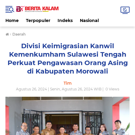
Home
Terpopuler
Indeks
Nasional
›
Daerah
Divisi Keimigrasian Kanwil
Kemenkumham Sulawesi Tengah
Perkuat Pengawasan Orang Asing
di Kabupaten Morowali
Tim
Agustus 26, 2024 | Senin, Agustus 26, 2024 WIB |
0
Views