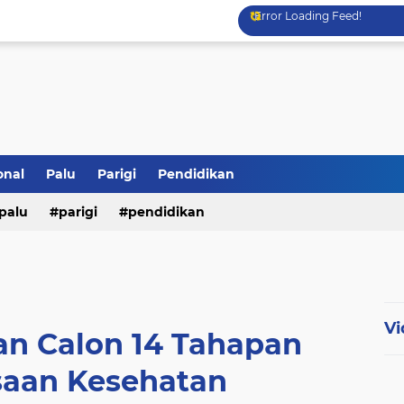
Error Loading Feed!
onal
Palu
Parigi
Pendidikan
palu
parigi
pendidikan
Vi
an Calon 14 Tahapan
aan Kesehatan