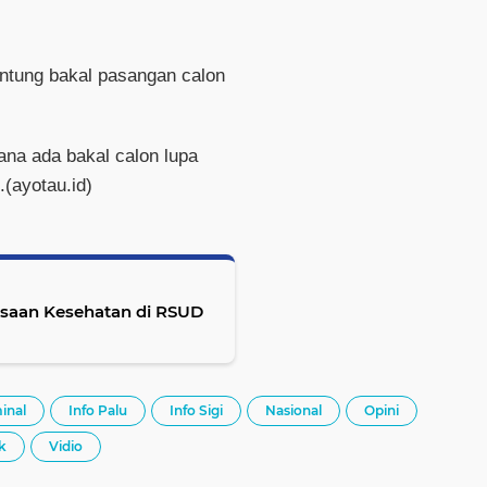
antung bakal pasangan calon
na ada bakal calon lupa
(ayotau.id)
iksaan Kesehatan di RSUD
inal
Info Palu
Info Sigi
Nasional
Opini
ik
Vidio