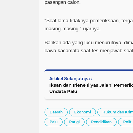
pasangan calon.
“Soal lama tidaknya pemeriksaan, terg
masing-masing,” ujarnya.
Bahkan ada yang lucu menurutnya, dima
bawa kacamata saat tes menjawab soal.
Artikel Selanjutnya
Iksan dan Iriene Iliyas Jalani Pemer
Undata Palu
Daerah
Ekonomi
Hukum dan Krim
Palu
Parigi
Pendidikan
Polit