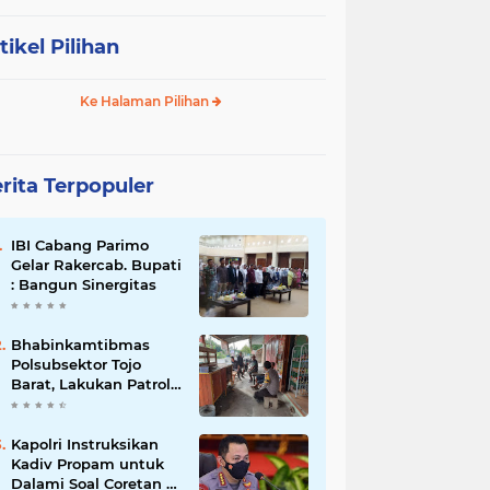
tikel Pilihan
Ke Halaman Pilihan
rita Terpopuler
IBI Cabang Parimo
Gelar Rakercab. Bupati
: Bangun Sinergitas
Bhabinkamtibmas
Polsubsektor Tojo
Barat, Lakukan Patroli
Di Desa Binaanya
Kapolri Instruksikan
Kadiv Propam untuk
Dalami Soal Coretan di