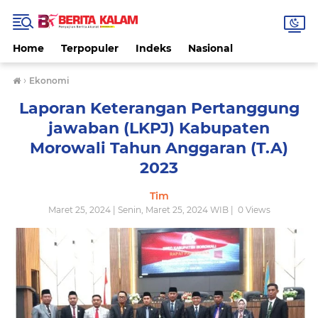
Home
Terpopuler
Indeks
Nasional
›
Ekonomi
Laporan Keterangan Pertanggung
jawaban (LKPJ) Kabupaten
Morowali Tahun Anggaran (T.A)
2023
Tim
Maret 25, 2024 | Senin, Maret 25, 2024 WIB |
0
Views