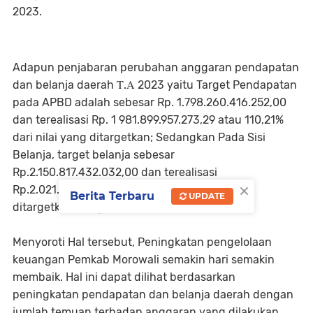
2023.
Adapun penjabaran perubahan anggaran pendapatan
dan belanja daerah Τ.Α 2023 yaitu Target Pendapatan
pada APBD adalah sebesar Rp. 1.798.260.416.252,00
dan terealisasi Rp. 1 981.899.957.273,29 atau 110,21%
dari nilai yang ditargetkan; Sedangkan Pada Sisi
Belanja, target belanja sebesar
Rp.2.150.817.432.032,00 dan terealisasi
×
Rp.2.021.816.876.638,07 atau 94% dari yang
Berita Terbaru
UPDATE
ditargetkan." Ungkapnya
Menyoroti Hal tersebut, Peningkatan pengelolaan
keuangan Pemkab Morowali semakin hari semakin
membaik. Hal ini dapat dilihat berdasarkan
peningkatan pendapatan dan belanja daerah dengan
jumlah temuan terhadap anggaran yang dilakukan