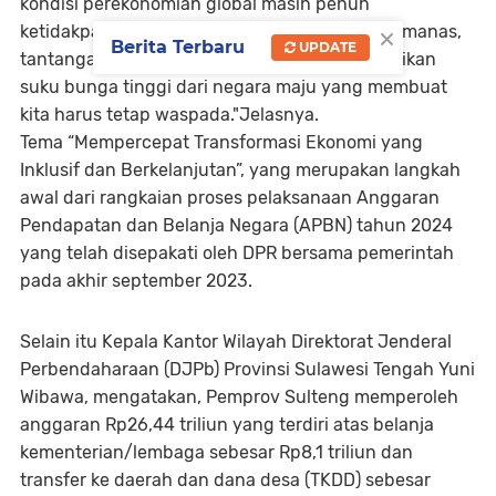
kondisi perekonomian global masih penuh
×
ketidakpastian, baik akibat geopolitik yang memanas,
Berita Terbaru
UPDATE
tantangan perubahan iklim, dan dampak kenaikan
suku bunga tinggi dari negara maju yang membuat
kita harus tetap waspada."Jelasnya.
Tema “Mempercepat Transformasi Ekonomi yang
Inklusif dan Berkelanjutan”, yang merupakan langkah
awal dari rangkaian proses pelaksanaan Anggaran
Pendapatan dan Belanja Negara (APBN) tahun 2024
yang telah disepakati oleh DPR bersama pemerintah
pada akhir september 2023.
Selain itu Kepala Kantor Wilayah Direktorat Jenderal
Perbendaharaan (DJPb) Provinsi Sulawesi Tengah Yuni
Wibawa, mengatakan, Pemprov Sulteng memperoleh
anggaran Rp26,44 triliun yang terdiri atas belanja
kementerian/lembaga sebesar Rp8,1 triliun dan
transfer ke daerah dan dana desa (TKDD) sebesar