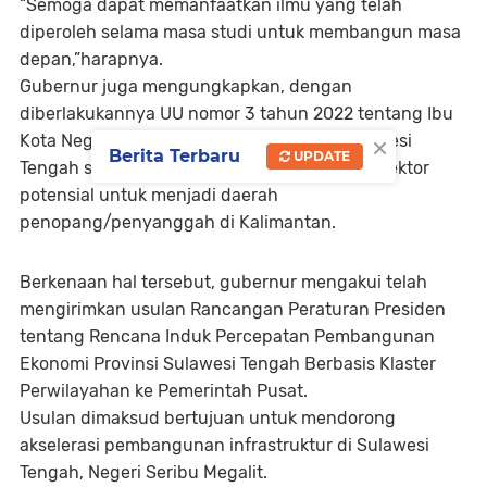
“Semoga dapat memanfaatkan ilmu yang telah
diperoleh selama masa studi untuk membangun masa
depan,”harapnya.
Gubernur juga mengungkapkan, dengan
diberlakukannya UU nomor 3 tahun 2022 tentang Ibu
×
Kota Negara (IKN), Pemerintah Provinsi Sulawesi
Berita Terbaru
UPDATE
Tengah saat ini telah menyiapkan beberapa sektor
potensial untuk menjadi daerah
penopang/penyanggah di Kalimantan.
Berkenaan hal tersebut, gubernur mengakui telah
mengirimkan usulan Rancangan Peraturan Presiden
tentang Rencana Induk Percepatan Pembangunan
Ekonomi Provinsi Sulawesi Tengah Berbasis Klaster
Perwilayahan ke Pemerintah Pusat.
Usulan dimaksud bertujuan untuk mendorong
akselerasi pembangunan infrastruktur di Sulawesi
Tengah, Negeri Seribu Megalit.