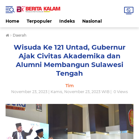
Home
Terpopuler
Indeks
Nasional
›
Daerah
Wisuda Ke 121 Untad, Gubernur
Ajak Civitas Akademika dan
Alumni Membangun Sulawesi
Tengah
Tim
November 23, 2023 | Kamis, November 23, 2023 WIB |
0
Views