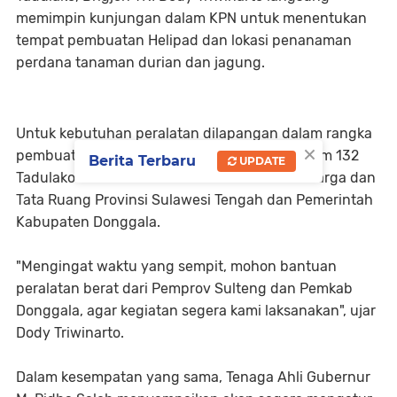
memimpin kunjungan dalam KPN untuk menentukan
tempat pembuatan Helipad dan lokasi penanaman
perdana tanaman durian dan jagung.
Untuk kebutuhan peralatan dilapangan dalam rangka
×
pembuatan Helipad dan Land Clearing, Danrem 132
Berita Terbaru
UPDATE
Tadulako meminta bantuan dari Dinas Bina Marga dan
Tata Ruang Provinsi Sulawesi Tengah dan Pemerintah
Kabupaten Donggala.
"Mengingat waktu yang sempit, mohon bantuan
peralatan berat dari Pemprov Sulteng dan Pemkab
Donggala, agar kegiatan segera kami laksanakan", ujar
Dody Triwinarto.
Dalam kesempatan yang sama, Tenaga Ahli Gubernur