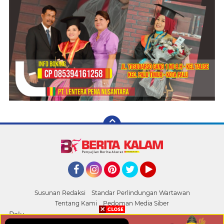
Facebook
Instagram
Pinterest
Twitter
YouTube
Susunan Redaksi
Standar Perlindungan Wartawan
Tentang Kami
Pedoman Media Siber
Palu
Copyright ©
2026 BERITA KALAM