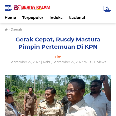
Home
Terpopuler
Indeks
Nasional
›
Daerah
Gerak Cepat, Rusdy Mastura
Pimpin Pertemuan Di KPN
Tim
September 27, 2023 | Rabu, September 27, 2023 WIB |
0
Views