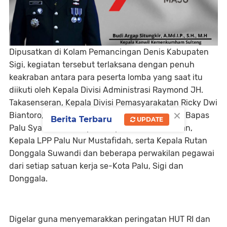
Dipusatkan di Kolam Pemancingan Denis Kabupaten
Sigi, kegiatan tersebut terlaksana dengan penuh
keakraban antara para peserta lomba yang saat itu
diikuti oleh Kepala Divisi Administrasi Raymond JH.
Takasenseran, Kepala Divisi Pemasyarakatan Ricky Dwi
×
Biantoro, Kepala Lapas Palu Gunawan, Kepala Bapas
Berita Terbaru
UPDATE
Palu Syahrir Azis, Kepala Rupbasan Palu Usman,
Kepala LPP Palu Nur Mustafidah, serta Kepala Rutan
Donggala Suwandi dan beberapa perwakilan pegawai
dari setiap satuan kerja se-Kota Palu, Sigi dan
Donggala.
Digelar guna menyemarakkan peringatan HUT RI dan