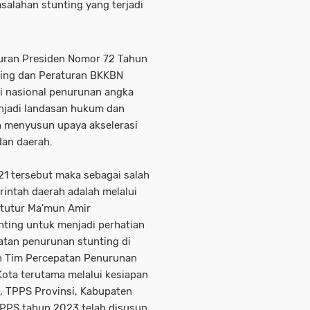
alahan stunting yang terjadi
uran Presiden Nomor 72 Tahun
ting dan Peraturan BKKBN
i nasional penurunan angka
enjadi landasan hukum dan
menyusun upaya akselerasi
 dan daerah.
1 tersebut maka sebagai salah
intah daerah adalah melalui
."tutur Ma'mun Amir
enting untuk menjadi perhatian
tan penurunan stunting di
an Tim Percepatan Penurunan
Kota terutama melalui kesiapan
, TPPS Provinsi, Kabupaten
TPPS tahun 2023 telah disusun