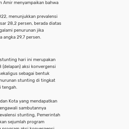
un Amir menyampaikan bahwa
2022, menunjukkan prevalensi
sar 28,2 persen, berada diatas
galami penurunan jika
a angka 29,7 persen.
tunting hari ini merupakan
8 (delapan) aksi konvergensi
sekaligus sebagai bentuk
urunan stunting di tingkat
i tengah.
 dan Kota yang mendapatkan
ub mengawali sambutannya
valensi stunting, Pemerintah
akan sejumlah program
 program aksi konvergensi