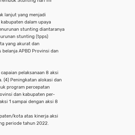
embuk Stunting hari ini
k lanjut yang menjadi
n kabupaten dalam upaya
enurunan stunting diantaranya
nurunan stunting (tpps)
ta yang akurat dan
us belanja APBD Provinsi dan
n capaian pelaksanaan 8 aksi
. (4) Peningkatan alokasi dan
tuk program percepatan
rovinsi dan kabupaten per-
 aksi 1 sampai dengan aksi 8
aten/kota atas kinerja aksi
ng periode tahun 2022.