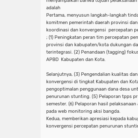
menyampaikan bahwa tujuan pelaksanaan r
adalah
Pertama, menyusun langkah-langkah tinda
komitmen pemerintah daerah provinsi da
koordinasi dan konvergensi percepatan p
; (1) Peningkatan peran tim percepatan pe
provinsi dan kabupaten/kota dukungan da
terintegrasi. (2) Penandaan (tagging) fok
APBD Kabupaten dan Kota.
Selanjutnya, (3) Pengendalian kualitas da
konvergensi di tingkat Kabupaten dan Kota
pengoptimalan penggunaan dana desa un
penurunan stunting. (5) Pelaporan tpps p
semester. (6) Pelaporan hasil pelaksanaan
pada web monitoring aksi bangda.
Kedua, memberikan apresiasi kepada kabup
konvergensi percepatan penurunan stunti