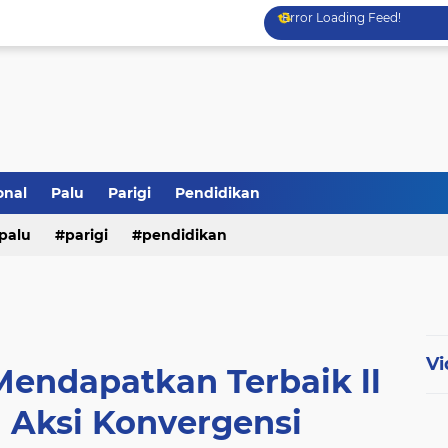
Error Loading Feed!
onal
Palu
Parigi
Pendidikan
palu
parigi
pendidikan
Vi
Mendapatkan Terbaik ll
 Aksi Konvergensi