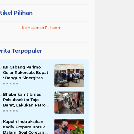
tikel Pilihan
Ke Halaman Pilihan
rita Terpopuler
IBI Cabang Parimo
Gelar Rakercab. Bupati
: Bangun Sinergitas
Bhabinkamtibmas
Polsubsektor Tojo
Barat, Lakukan Patroli
Di Desa Binaanya
Kapolri Instruksikan
Kadiv Propam untuk
Dalami Soal Coretan di