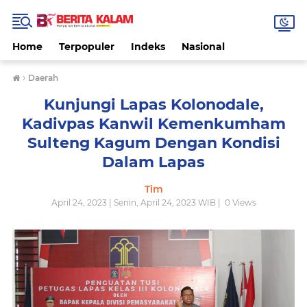
Home
Terpopuler
Indeks
Nasional
›
Daerah
Kunjungi Lapas Kolonodale,
Kadivpas Kanwil Kemenkumham
Sulteng Kagum Dengan Kondisi
Dalam Lapas
Tim
April 24, 2023 | Senin, April 24, 2023 WIB |
0
Views