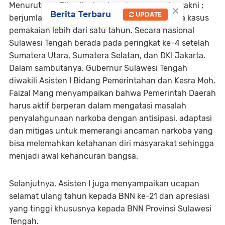
Menurutnya, Jika disetarakan dengan angka yakni ;
×
Berita Terbaru
UPDATE
berjumlah 52.341 orang dengan rata-rata lama kasus
pemakaian lebih dari satu tahun. Secara nasional
Sulawesi Tengah berada pada peringkat ke-4 setelah
Sumatera Utara, Sumatera Selatan, dan DKI Jakarta.
Dalam sambutanya, Gubernur Sulawesi Tengah
diwakili Asisten I Bidang Pemerintahan dan Kesra Moh.
Faizal Mang menyampaikan bahwa Pemerintah Daerah
harus aktif berperan dalam mengatasi masalah
penyalahgunaan narkoba dengan antisipasi, adaptasi
dan mitigas untuk memerangi ancaman narkoba yang
bisa melemahkan ketahanan diri masyarakat sehingga
menjadi awal kehancuran bangsa.
Selanjutnya, Asisten I juga menyampaikan ucapan
selamat ulang tahun kepada BNN ke-21 dan apresiasi
yang tinggi khususnya kepada BNN Provinsi Sulawesi
Tengah.