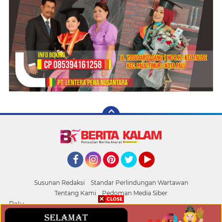
Facebook
Instagram
Pinterest
Twitter
YouTube
Susunan Redaksi
Standar Perlindungan Wartawan
Tentang Kami
Pedoman Media Siber
Palu
Copyright ©
2026 BERITA KALAM