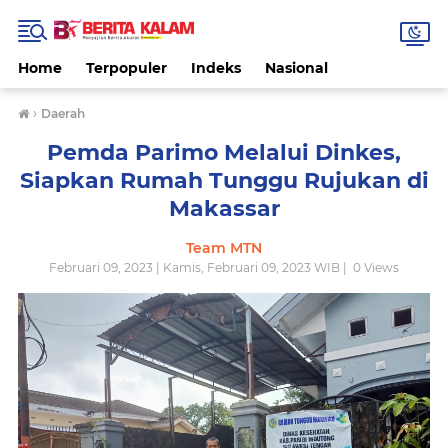
Home
Terpopuler
Indeks
Nasional
›
Daerah
Pemda Parimo Melalui Dinkes,
Siapkan Rumah Tunggu Rujukan di
Makassar
Team MTN
Februari 09, 2023 | Kamis, Februari 09, 2023 WIB |
0
Views